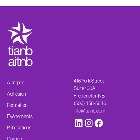
416 York Street
À propos
Suite 100A
Adhésion
Fredericton NB
(506) 458-5646
Formation
info@tianb.com
Événements
Publications
Carrière